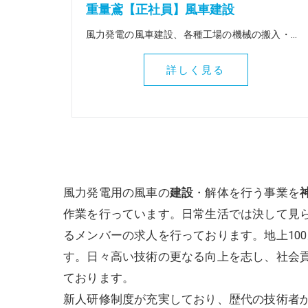
重量鳶【正社員】風車建設
風力発電の風車建設、各種工場の機械の搬入・据付け、変電所の大型トランスの搬入据付け等、重量物全般を扱う仕事です。 出張は全国（北海道～九州）に行きます。 ＜この仕事の魅力＞ 風車建設等、普段決して関わることのない壮大な作業に関わることができます。地図にも残る魅力ある仕事を一緒にしてみませんか！全国各地に行けるので人生観も変わりますよ。
詳しく見る
風力発電用の風車の
建設
・解体を行う事業を
作業を行っています。日常生活では決して見
るメンバーの求人を行っております。地上10
す。日々高い技術の更なる向上を志し、社会
ております。
新人研修制度が充実しており、歴代の技術者