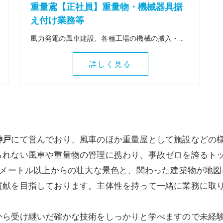
重量鳶【正社員】重量物・機械器具据
え付け業務等
風力発電の風車建設、各種工場の機械の搬入・据付け、変電所の大型トランスの搬入据付け等、重量物全般を扱う仕事です。 出張は全国（北海道～九州）に行きます。 ＜この仕事の魅力＞ 風車建設等、普段決して関わることのない壮大な作業に関わることができます。地図にも残る魅力ある仕事を一緒にしてみませんか！全国各地に行けるので人生観も変わりますよ。
詳しく見る
神戸
にて営んでおり、風車のほか重量屋として施設などの
られない風車や重量物の管理に携わり、事故ゼロを誇るト
0メートル以上からの壮大な景色と、関わった建築物が地
貢献を目指しております。主体性を持って一緒に業務に取
から受け継いだ確かな技術をしっかりと学べますので未経