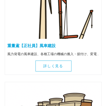
重量鳶【正社員】風車建設
風力発電の風車建設、各種工場の機械の搬入・据付け、変電所の大型トランスの搬入据付け等、重量物全般を扱う仕事です。 出張は全国（北海道～九州）に行きます。 ＜この仕事の魅力＞ 風車建設等、普段決して関わることのない壮大な作業に関わることができます。地図にも残る魅力ある仕事を一緒にしてみませんか！全国各地に行けるので人生観も変わりますよ。
詳しく見る