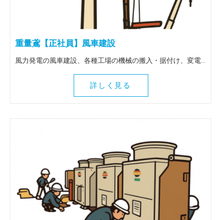
重量鳶【正社員】風車建設
風力発電の風車建設、各種工場の機械の搬入・据付け、変電所の大型トランスの搬入据付け等、重量物全般を扱う仕事です。 出張は全国（北海道～九州）に行きます。 ＜この仕事の魅力＞ 風車建設等、普段決して関わることのない壮大な作業に関わることができます。地図にも残る魅力ある仕事を一緒にしてみませんか！全国各地に行けるので人生観も変わりますよ。
詳しく見る