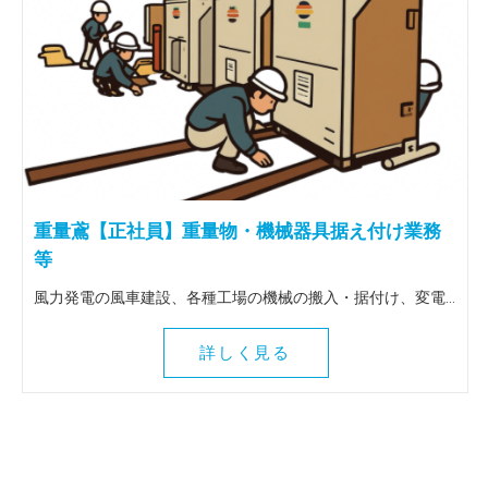
重量鳶【正社員】重量物・機械器具据え付け業務
等
風力発電の風車建設、各種工場の機械の搬入・据付け、変電所の大型トランスの搬入据付け等、重量物全般を扱う仕事です。 出張は全国（北海道～九州）に行きます。 ＜この仕事の魅力＞ 風車建設等、普段決して関わることのない壮大な作業に関わることができます。地図にも残る魅力ある仕事を一緒にしてみませんか！全国各地に行けるので人生観も変わりますよ。
詳しく見る