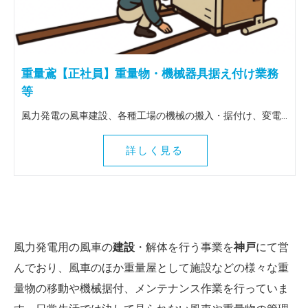
重量鳶【正社員】重量物・機械器具据え付け業務
等
風力発電の風車建設、各種工場の機械の搬入・据付け、変電所の大型トランスの搬入据付け等、重量物全般を扱う仕事です。 出張は全国（北海道～九州）に行きます。 ＜この仕事の魅力＞ 風車建設等、普段決して関わることのない壮大な作業に関わることができます。地図にも残る魅力ある仕事を一緒にしてみませんか！全国各地に行けるので人生観も変わりますよ。
詳しく見る
風力発電用の風車の
建設
・解体を行う事業を
神戸
にて営
んでおり、風車のほか重量屋として施設などの様々な重
量物の移動や機械据付、メンテナンス作業を行っていま