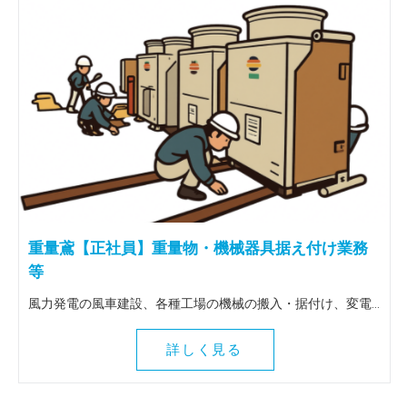
重量鳶【正社員】重量物・機械器具据え付け業務
等
風力発電の風車建設、各種工場の機械の搬入・据付け、変電所の大型トランスの搬入据付け等、重量物全般を扱う仕事です。 出張は全国（北海道～九州）に行きます。 ＜この仕事の魅力＞ 風車建設等、普段決して関わることのない壮大な作業に関わることができます。地図にも残る魅力ある仕事を一緒にしてみませんか！全国各地に行けるので人生観も変わりますよ。
詳しく見る