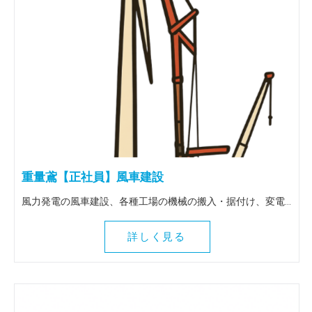
重量鳶【正社員】風車建設
風力発電の風車建設、各種工場の機械の搬入・据付け、変電所の大型トランスの搬入据付け等、重量物全般を扱う仕事です。 出張は全国（北海道～九州）に行きます。 ＜この仕事の魅力＞ 風車建設等、普段決して関わることのない壮大な作業に関わることができます。地図にも残る魅力ある仕事を一緒にしてみませんか！全国各地に行けるので人生観も変わりますよ。
詳しく見る