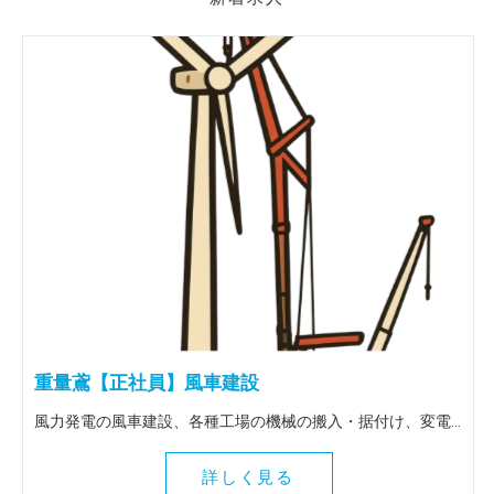
重量鳶【正社員】風車建設
風力発電の風車建設、各種工場の機械の搬入・据付け、変電所の大型トランスの搬入据付け等、重量物全般を扱う仕事です。 出張は全国（北海道～九州）に行きます。 ＜この仕事の魅力＞ 風車建設等、普段決して関わることのない壮大な作業に関わることができます。地図にも残る魅力ある仕事を一緒にしてみませんか！全国各地に行けるので人生観も変わりますよ。
詳しく見る