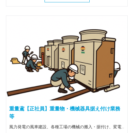
重量鳶【正社員】重量物・機械器具据え付け業務
等
風力発電の風車建設、各種工場の機械の搬入・据付け、変電所の大型トランスの搬入据付け等、重量物全般を扱う仕事です。 出張は全国（北海道～九州）に行きます。 ＜この仕事の魅力＞ 風車建設等、普段決して関わることのない壮大な作業に関わることができます。地図にも残る魅力ある仕事を一緒にしてみませんか！全国各地に行けるので人生観も変わりますよ。