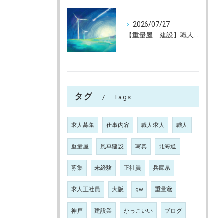
2026/07/27
【重量屋 建設】職人大募集（未経験大歓迎）神戸～全国へ
タグ
Tags
求人募集
仕事内容
職人求人
職人
重量屋
風車建設
写真
北海道
募集
未経験
正社員
兵庫県
求人正社員
大阪
gw
重量鳶
神戸
建設業
かっこいい
ブログ