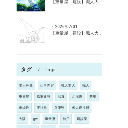
【重量屋 建設】職人大募集（未経験大歓迎）神戸～全国へ
2026/07/31
【重量屋 建設】職人大募集（未経験大歓迎）神戸～全国へ
タグ
Tags
求人募集
仕事内容
職人求人
職人
重量屋
風車建設
写真
北海道
募集
未経験
正社員
兵庫県
求人正社員
大阪
gw
重量鳶
神戸
建設業