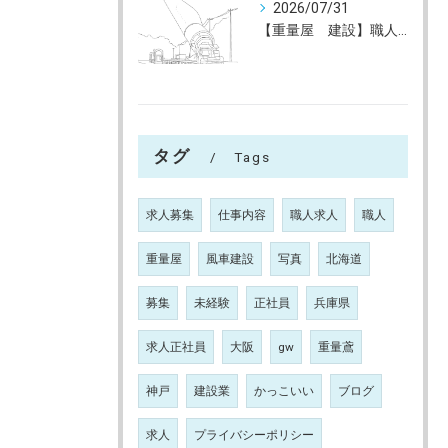
2026/07/31
【重量屋 建設】職人大募集（未経験大歓迎）神戸～全国へ
タグ
Tags
求人募集
仕事内容
職人求人
職人
重量屋
風車建設
写真
北海道
募集
未経験
正社員
兵庫県
求人正社員
大阪
gw
重量鳶
神戸
建設業
かっこいい
ブログ
求人
プライバシーポリシー