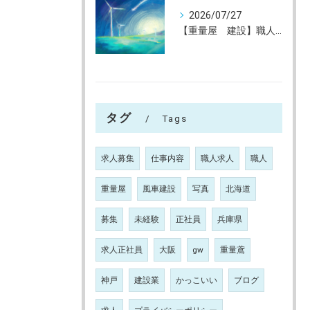
2026/07/27
【重量屋 建設】職人大募集（未経験大歓迎）神戸～全国へ
タグ
Tags
求人募集
仕事内容
職人求人
職人
重量屋
風車建設
写真
北海道
募集
未経験
正社員
兵庫県
求人正社員
大阪
gw
重量鳶
神戸
建設業
かっこいい
ブログ