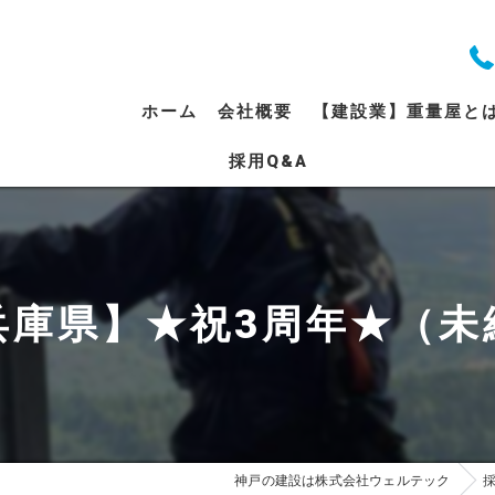
ホーム
会社概要
【建設業】重量屋と
採用Q&A
代表挨拶
ビジョン
事業案内
兵庫県】★祝3周年★（未
神戸の建設は株式会社ウェルテック