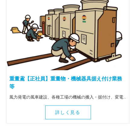
重量鳶【正社員】重量物・機械器具据え付け業務
等
風力発電の風車建設、各種工場の機械の搬入・据付け、変電所の大型トランスの搬入据付け等、重量物全般を扱う仕事です。 出張は全国（北海道～九州）に行きます。 ＜この仕事の魅力＞ 風車建設等、普段決して関わることのない壮大な作業に関わることができます。地図にも残る魅力ある仕事を一緒にしてみませんか！全国各地に行けるので人生観も変わりますよ。
詳しく見る