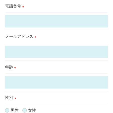
用停止の手続を定めさせて頂いております。
電話番号
※
ご本人である事を確認のうえ、対応させて頂きま
す。
個人情報の開示･訂正･削除・利用停止の具体的手続
きにつきましては、お電話でお問合せ下さい。
メールアドレス
※
年齢
※
性別
※
男性
女性