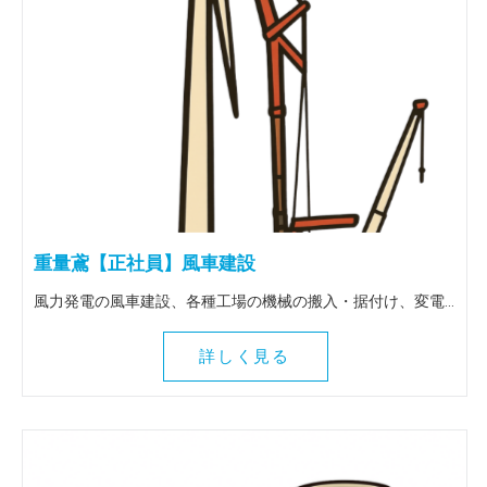
重量鳶【正社員】風車建設
風力発電の風車建設、各種工場の機械の搬入・据付け、変電所の大型トランスの搬入据付け等、重量物全般を扱う仕事です。 出張は全国（北海道～九州）に行きます。 ＜この仕事の魅力＞ 風車建設等、普段決して関わることのない壮大な作業に関わることができます。地図にも残る魅力ある仕事を一緒にしてみませんか！全国各地に行けるので人生観も変わりますよ。
詳しく見る