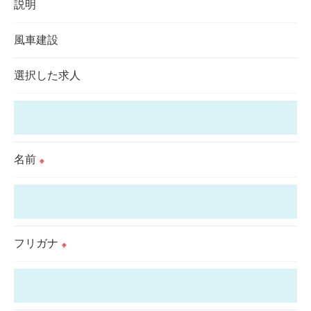
これらの委託先に対しては個人情報保護契約等の措
説明
置をとり、適切な監督を行います。
風車建設
＜個人情報の安全管理＞
選択した求人
当社では、個人情報の漏洩等がなされないよう、適
切に安全管理対策を実施します。
＜個人情報を与えなかった場合に生じる結果＞
名前
※
必要な情報を頂けない場合は、それに対応した当社
のサービスをご提供できない場合がございますので
予めご了承ください。
フリガナ
※
＜個人情報の開示･訂正・削除･利用停止の手続につ
いて＞
当社では、お客様の個人情報の開示･訂正･削除・利