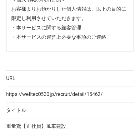
お客様よりお預かりした個人情報は、以下の目的に
限定し利用させていただきます。
・本サービスに関する顧客管理
・本サービスの運営上必要な事項のご連絡
＜個人情報の提供について＞
当社ではお客様の同意を得た場合または法令に定め
られた場合を除き、
URL
取得した個人情報を第三者に提供することはいたし
ません。
https://welltec0530.jp/recruit/detail/15462/
タイトル
＜個人情報の委託について＞
当社では、利用目的の達成に必要な範囲において、
重量鳶【正社員】風車建設
個人情報を外部に委託する場合があります。